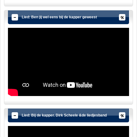
Lied: Ben jij wel eens bij de kapper geweest
Lied: Bij de kapper. Dirk Scheele &de liedjesband