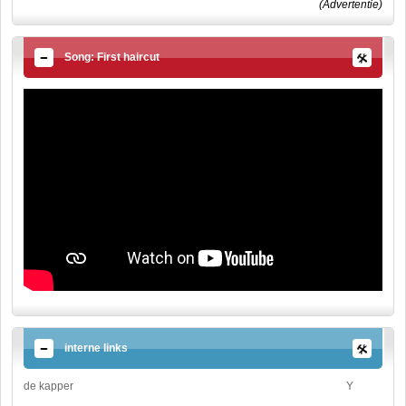
(Advertentie)
Song: First haircut
interne links
de kapper
Y