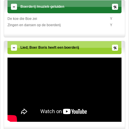
Boerderij /muziek-geluiden
De koe die Boe zei
Y
Zingen en dansen op de boerderij
Y
Lied; Boer Boris heeft een boerderij