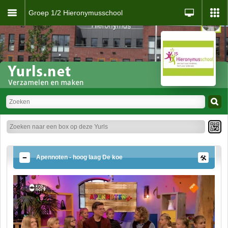
Groep 1/2 Hieronymusschool
Apennoten - hoog laag De koe