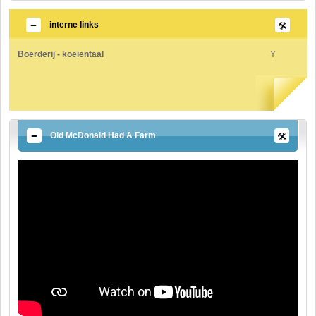
interne links
Boerderij - koeientaal
Y
Old McDonald Had A Farm