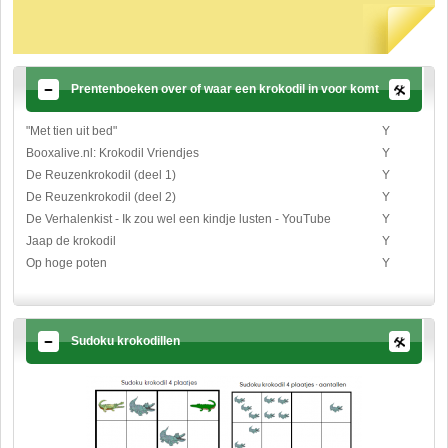
Prentenboeken over of waar een krokodil in voor komt
"Met tien uit bed"
Y
Booxalive.nl: Krokodil Vriendjes
Y
De Reuzenkrokodil (deel 1)
Y
De Reuzenkrokodil (deel 2)
Y
De Verhalenkist - Ik zou wel een kindje lusten - YouTube
Y
Jaap de krokodil
Y
Op hoge poten
Y
Sudoku krokodillen