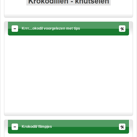
Krrr....okodil voorgelezen met tips
Krokodil/ filmpjes