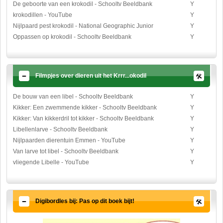
De geboorte van een krokodil - Schooltv Beeldbank
Y
krokodillen - YouTube
Y
Nijlpaard pest krokodil - National Geographic Junior
Y
Oppassen op krokodil - Schooltv Beeldbank
Y
Filmpjes over dieren uit het Krrr...okodil
De bouw van een libel - Schooltv Beeldbank
Y
Kikker: Een zwemmende kikker - Schooltv Beeldbank
Y
Kikker: Van kikkerdril tot kikker - Schooltv Beeldbank
Y
Libellenlarve - Schooltv Beeldbank
Y
Nijlpaarden dierentuin Emmen - YouTube
Y
Van larve tot libel - Schooltv Beeldbank
Y
vliegende Libelle - YouTube
Y
Digibordles bij: Pas op dit boek bijt!