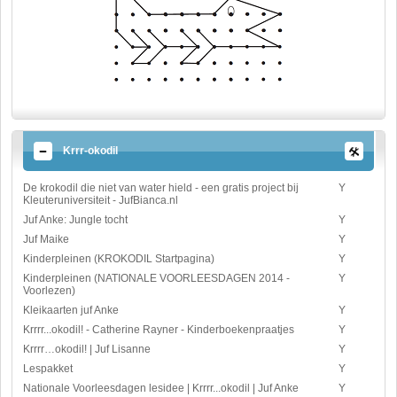
Krrr-okodil
De krokodil die niet van water hield - een gratis project bij
Y
Kleuteruniversiteit - JufBianca.nl
Juf Anke: Jungle tocht
Y
Juf Maike
Y
Kinderpleinen (KROKODIL Startpagina)
Y
Kinderpleinen (NATIONALE VOORLEESDAGEN 2014 -
Y
Voorlezen)
Kleikaarten juf Anke
Y
Krrrr...okodil! - Catherine Rayner - Kinderboekenpraatjes
Y
Krrrr…okodil! | Juf Lisanne
Y
Lespakket
Y
Nationale Voorleesdagen lesidee | Krrrr...okodil | Juf Anke
Y