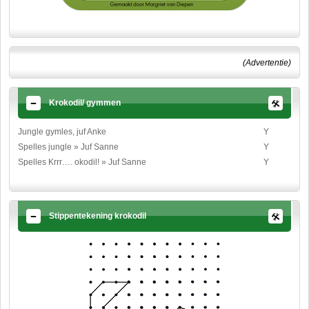
(Advertentie)
Krokodil/ gymmen
Jungle gymles, juf Anke
Y
Spelles jungle » Juf Sanne
Y
Spelles Krrr…. okodil! » Juf Sanne
Y
Stippentekening krokodil