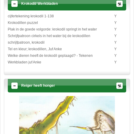
Krokodil/ Werkbladen
cijfertekening krokodil 1-138
Y
Krokodillen puzzel
Y
Plak in de goede volgorde: krokodil springt in het water
Y
Schrijfpatroon cirkels in het water bij de krokodillen
Y
schrijfpatroon, krokodil
Y
Tel en kleur; krokodillen, Juf Anke
Y
Welke dieren heeft de krokodil geplaagd? - Tekenen
Y
Werkbladen juf Anke
Y
Reiger heeft honger