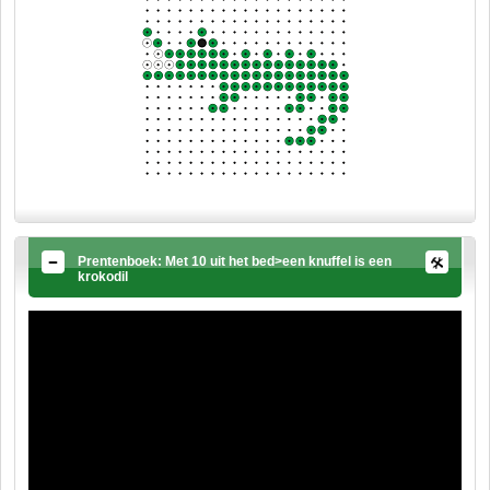
Prentenboek: Met 10 uit het bed>een knuffel is een
krokodil