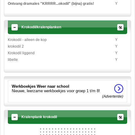
Ontvang dramales "KRRRR...okodil" (bijna) gratis!
Y
Krokodil/kralenplanken
Krokodil - alleen de kop
Y
krokodil 2
Y
Krokodil liggend
Y
libelle
Y
Werkboekjes Weer naar school
Nieuwe, leerzame werkboekjes voor groep 1 t/m 8!
(Advertentie)
Kralenplank krokodil