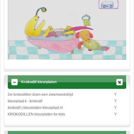
Krokodil/ kleurplaten
De krokodillen doen een zwemwedstrijd
Y
kleurplaat k - krokodil
Y
krokodil | kleurplaten-kleurplaat.nl
Y
KROKODILLEN kleurplaten for kids
Y