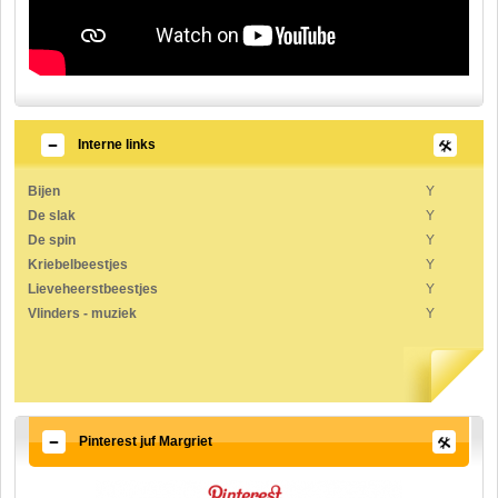
Interne links
Bijen
Y
De slak
Y
De spin
Y
Kriebelbeestjes
Y
Lieveheerstbeestjes
Y
Vlinders - muziek
Y
Pinterest juf Margriet