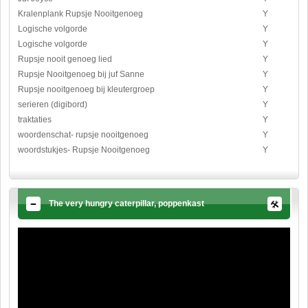
Kralenplank Rupsje Nooitgenoeg
Y
Logische volgorde
Y
Logische volgorde
Y
Rupsje nooit genoeg lied
Y
Rupsje Nooitgenoeg bij juf Sanne
Y
Rupsje nooitgenoeg bij kleutergroep
Y
serieren (digibord)
Y
traktaties
Y
woordenschat- rupsje nooitgenoeg
Y
woordstukjes- Rupsje Nooitgenoeg
Y
The very hungry caterpillar, poppenkast