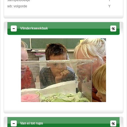
wb: volgorde
Y
Vlinderkweekbak
Van ei tot rups