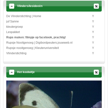
Vlinders/lesideeën
De Vlinderstichting | Home
Y
juf Sanne
Y
kleutergroep
Y
Lespakket
Y
Rups maken: filmpje op facebook, prachtig!
Y
Rupsje Nooitgenoeg | Digibordpeuters.jouwweb.nl
Y
Rupsje nooitgenoeg | Kleuteruniversiteit
Y
Vlinderstichting
Y
Het koolwitje