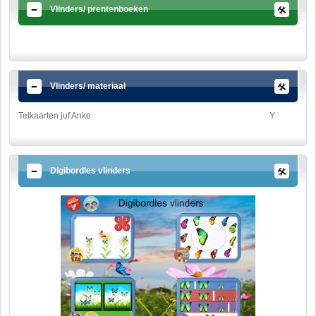
Vlinders/ prentenboeken
Vlinders/ materiaal
Telkaarten juf Anke
Y
Digibordles vlinders