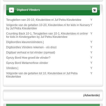
Digibord Vlinders
Terugtellen van 20-10, Kleuteridee.nl Juf Petra Kleuteridee
Y
Volgorde van de getallen 10-20, Kleuteridee.nl for kids in Nursery
Y
by Juf Petra Kleuteridee
Counting Back 10-1, Terugtellen van 10-1, Kleuteridee.nl online
Y
for kids in Kindergarten by Juf Petra Kleuteridee
Digibordles kleuren/vlinders |
Y
Digibordles Vlinders rekenen - vis discr.
Y
Digitaal verhaal ei tot vlinder (opmaat)
Y
Gynzy Bord Hoe groeit de vlinder?
Y
Gynzy Bord Metamorfose vlinder
Y
Vlinders |
Y
Volgorde van de getallen tot 10, Kleuteridee.nl Juf Petra
Y
Kleuteridee
(Advertentie)