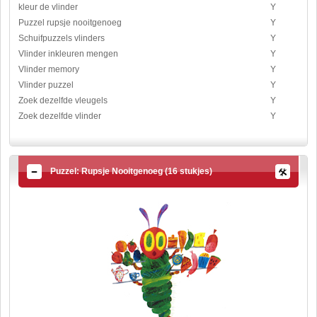
kleur de vlinder
Y
Puzzel rupsje nooitgenoeg
Y
Schuifpuzzels vlinders
Y
Vlinder inkleuren mengen
Y
Vlinder memory
Y
Vlinder puzzel
Y
Zoek dezelfde vleugels
Y
Zoek dezelfde vlinder
Y
Puzzel: Rupsje Nooitgenoeg (16 stukjes)