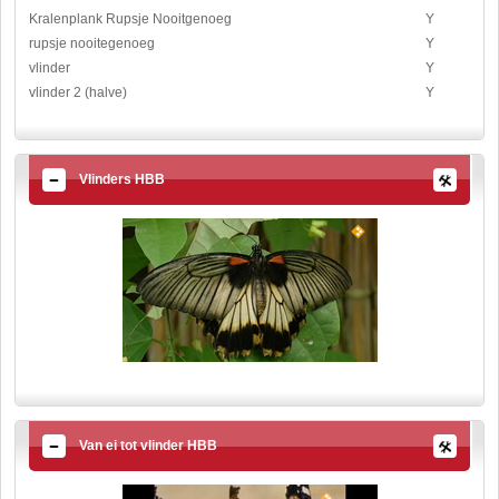
Kralenplank Rupsje Nooitgenoeg
Y
rupsje nooitegenoeg
Y
vlinder
Y
vlinder 2 (halve)
Y
Vlinders HBB
Van ei tot vlinder HBB