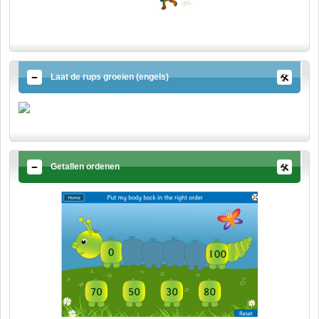
Laat de rups groeien (engels)
Getallen ordenen