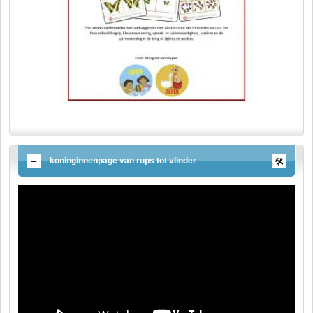
koninginnenpage van rups tot vlinder