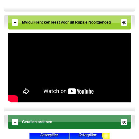
Mylou Frencken leest voor uit Rupsje Nooitgenoeg
Getallen ordenen