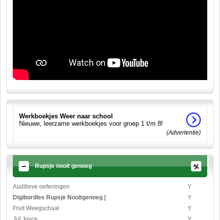
Werkboekjes Weer naar school
Nieuwe, leerzame werkboekjes voor groep 1 t/m 8!
(Advertentie)
Rupsje nooit genoeg
Auditieve oefeningen
Y
Digibordles Rupsje Nooitgenoeg |
Y
Fruit Weegschaal
Y
Juf Joyce
Y